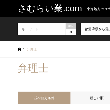
さむらい業.com
東海地方の８
and
都道府県から選
or
弁理士
弁理士
並べ替え条件
新しい順