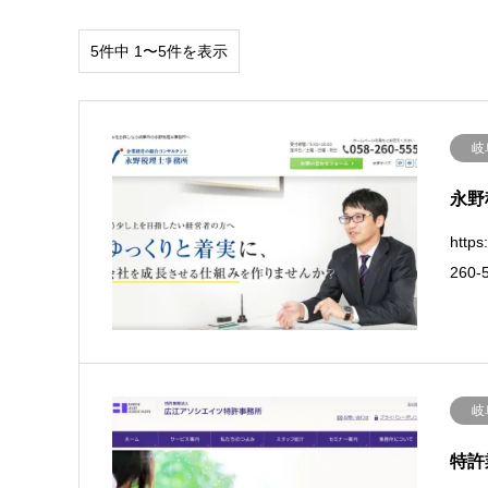
5件中 1〜5件を表示
岐
永野
http
260-
岐
特許