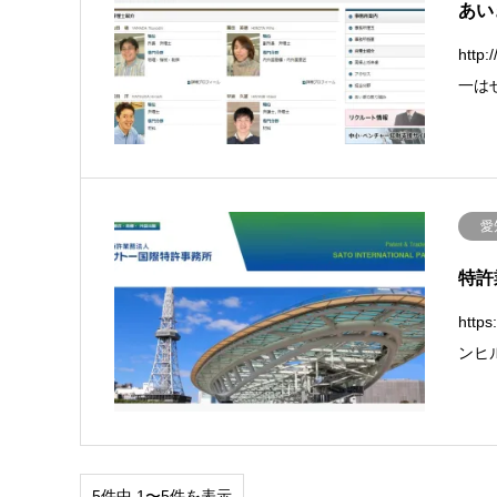
あい
htt
一はせ
愛
特許
htt
ンヒ
5件中 1〜5件を表示