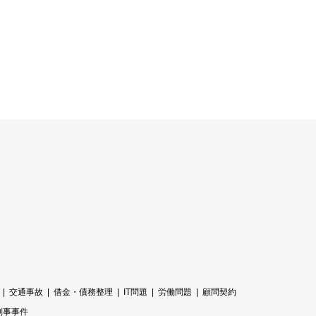
交通事故
借金・債務整理
IT問題
労働問題
顧問契約
刑事事件