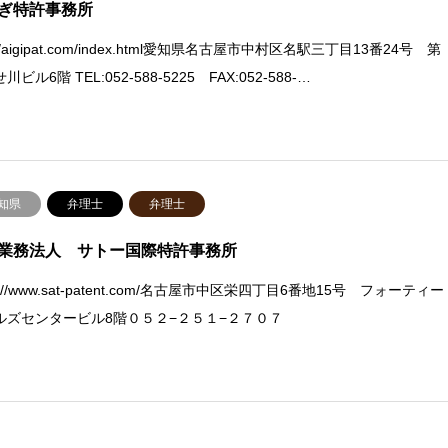
ぎ特許事務所
p://aigipat.com/index.html愛知県名古屋市中村区名駅三丁目13番24号 第
川ビル6階 TEL:052-588-5225 FAX:052-588-…
知県
弁理士
弁理士
業務法人 サトー国際特許事務所
ps://www.sat-patent.com/名古屋市中区栄四丁目6番地15号 フォーティー
ルズセンタービル8階０５２−２５１−２７０７