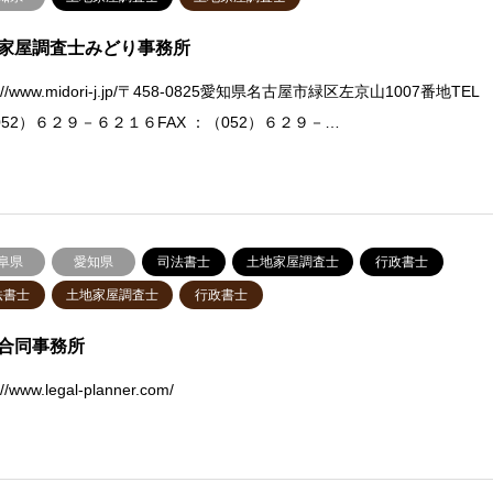
家屋調査士みどり事務所
s://www.midori-j.jp/〒458-0825愛知県名古屋市緑区左京山1007番地TEL
052）６２９－６２１６FAX ：（052）６２９－…
阜県
愛知県
司法書士
土地家屋調査士
行政書士
法書士
土地家屋調査士
行政書士
合同事務所
://www.legal-planner.com/