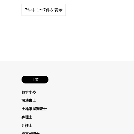
7件中 1〜7件を表示
士業
おすすめ
司法書士
土地家屋調査士
弁理士
弁護士
海事代理士