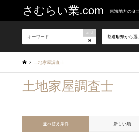
さむらい業.com
東海地方の８
and
都道府県から選
or
土地家屋調査士
土地家屋調査士
並べ替え条件
新しい順