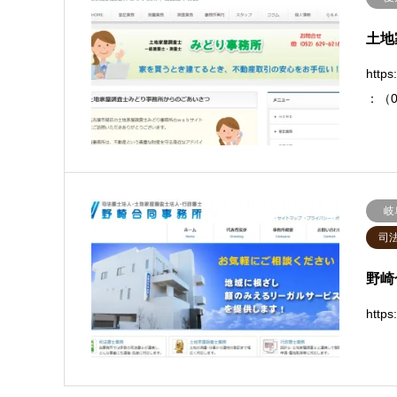
土地
http
：（
岐
司
野崎
https