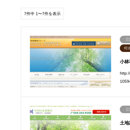
7件中 1〜7件を表示
三
司
小林
htt
1059
三
土地